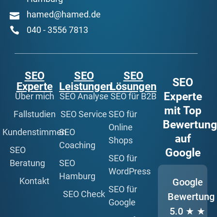
hamed@hamed.de
040 - 3556 7813
SEO
SEO
SEO
SEO
Experte
Leistungen
Lösungen
Experte
Über mich
SEO Analyse
SEO für B2B
mit Top
Fallstudien
SEO Service
SEO für
Bewertun
Online
Kundenstimmen
SEO
auf
Shops
Coaching
SEO
Google
SEO für
Beratung
SEO
WordPress
Hamburg
Kontakt
Google
SEO für
SEO Check
Bewertung
Google
5.0
★ ★