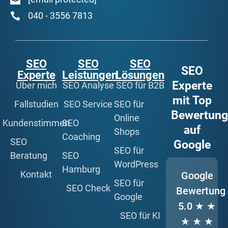
040 - 3556 7813
SEO
SEO
SEO
SEO
Experte
Leistungen
Lösungen
Experte
Über mich
SEO Analyse
SEO für B2B
mit Top
Fallstudien
SEO Service
SEO für
Bewertun
Online
Kundenstimmen
SEO
auf
Shops
Coaching
SEO
Google
SEO für
Beratung
SEO
WordPress
Hamburg
Kontakt
Google
SEO für
SEO Check
Bewertung
Google
5.0
★ ★
SEO für KI
★ ★ ★