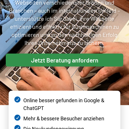
Webseiten verschiedenster Größen und
Branchen – auch im internationalen Umfeld –
unterstütze ich Sie dabei, Ihre Webseite
effizient und effektiv für Suchmaschinen zu
optimieren und so den nachhaltigen Erfolg
Ihres Unternehmens zu sichern.
Jetzt Beratung anfordern
Online besser gefunden in Google &
ChatGPT
Mehr & bessere Besucher anziehen
Die Neukundengewinnung