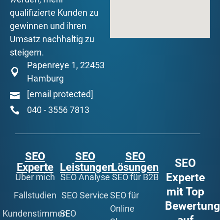
qualifizierte Kunden zu
gewinnen und ihren
Umsatz nachhaltig zu
steigern.
Papenreye 1, 22453
Hamburg
[email protected]
040 - 3556 7813
SEO
SEO
SEO
SEO
Experte
Leistungen
Lösungen
Experte
Über mich
SEO Analyse
SEO für B2B
mit Top
Fallstudien
SEO Service
SEO für
Bewertun
Online
Kundenstimmen
SEO