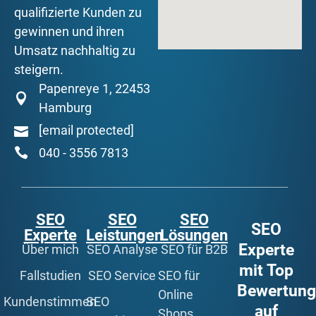
qualifizierte Kunden zu
gewinnen und ihren
Umsatz nachhaltig zu
steigern.
Papenreye 1, 22453
Hamburg
[email protected]
040 - 3556 7813
SEO
SEO
SEO
SEO
Experte
Leistungen
Lösungen
Experte
Über mich
SEO Analyse
SEO für B2B
mit Top
Fallstudien
SEO Service
SEO für
Bewertun
Online
Kundenstimmen
SEO
auf
Shops