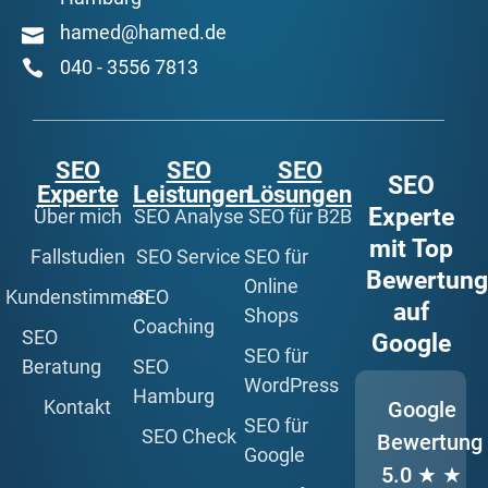
hamed@hamed.de
040 - 3556 7813
SEO
SEO
SEO
SEO
Experte
Leistungen
Lösungen
Experte
Über mich
SEO Analyse
SEO für B2B
mit Top
Fallstudien
SEO Service
SEO für
Bewertun
Online
Kundenstimmen
SEO
auf
Shops
Coaching
SEO
Google
SEO für
Beratung
SEO
WordPress
Hamburg
Kontakt
Google
SEO für
SEO Check
Bewertung
Google
5.0
★ ★