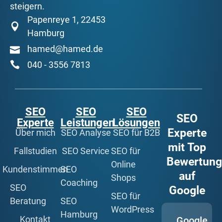
steigern.
Papenreye 1, 22453
Hamburg
hamed@hamed.de
040 - 3556 7813
SEO
SEO
SEO
SEO
Experte
Leistungen
Lösungen
Experte
Über mich
SEO Analyse
SEO für B2B
mit Top
Fallstudien
SEO Service
SEO für
Bewertun
Online
Kundenstimmen
SEO
auf
Shops
Coaching
SEO
Google
SEO für
Beratung
SEO
WordPress
Hamburg
Kontakt
Google