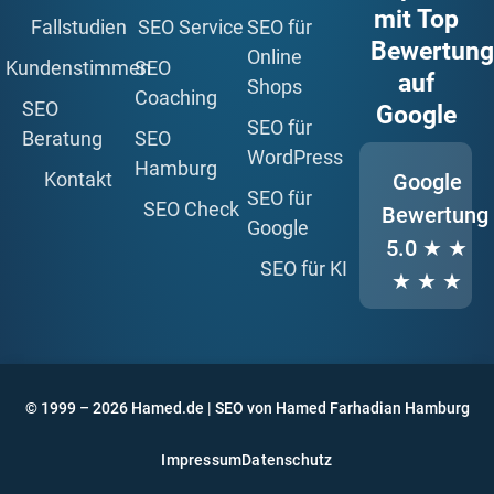
mit Top
Fallstudien
SEO Service
SEO für
Bewertun
Online
Kundenstimmen
SEO
auf
Shops
Coaching
SEO
Google
SEO für
Beratung
SEO
WordPress
Hamburg
Kontakt
Google
SEO für
SEO Check
Bewertung
Google
5.0
★ ★
SEO für KI
★ ★ ★
© 1999 – 2026 Hamed.de | SEO von Hamed Farhadian Hamburg
Impressum
Datenschutz