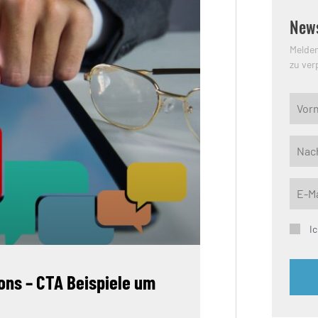
News
Melden
zu ver
I
tons – CTA Beispiele um