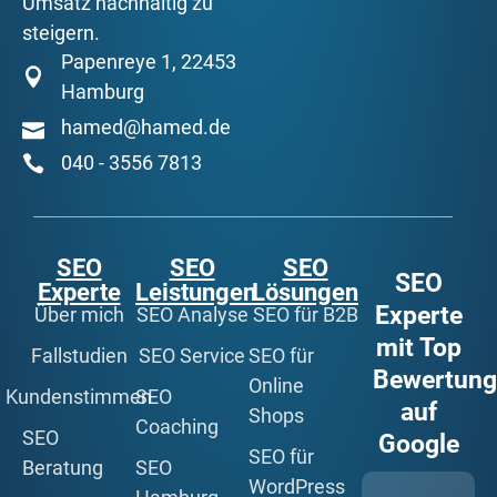
Umsatz nachhaltig zu
steigern.
Papenreye 1, 22453
Hamburg
hamed@hamed.de
040 - 3556 7813
SEO
SEO
SEO
SEO
Experte
Leistungen
Lösungen
Experte
Über mich
SEO Analyse
SEO für B2B
mit Top
Fallstudien
SEO Service
SEO für
Bewertun
Online
Kundenstimmen
SEO
auf
Shops
Coaching
SEO
Google
SEO für
Beratung
SEO
WordPress