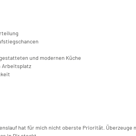
teilung
Aufstiegschancen
usgestatteten und modernen Küche
Arbeitsplatz
keit
benslauf hat für mich nicht oberste Priorität. Überzeuge 
as in Dir steckt.