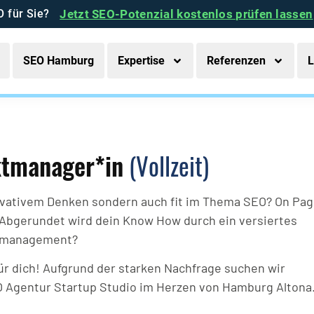
O für Sie?
Jetzt SEO-Potenzial kostenlos prüfen lassen
SEO Hamburg
Expertise
Referenzen
L
ktmanager*in
(Vollzeit)
novativem Denken sondern auch fit im Thema SEO? On Pa
 Abgerundet wird dein Know How durch ein versiertes
tmanagement?
ür dich! Aufgrund der starken Nachfrage suchen wir
O Agentur Startup Studio im Herzen von Hamburg Altona