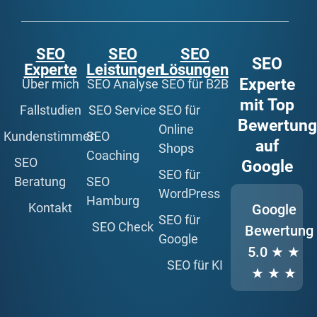
SEO
SEO
SEO
SEO
Experte
Leistungen
Lösungen
Experte
Über mich
SEO Analyse
SEO für B2B
mit Top
Fallstudien
SEO Service
SEO für
Bewertun
Online
Kundenstimmen
SEO
auf
Shops
Coaching
SEO
Google
SEO für
Beratung
SEO
WordPress
Hamburg
Kontakt
Google
SEO für
SEO Check
Bewertung
Google
5.0
★ ★
SEO für KI
★ ★ ★