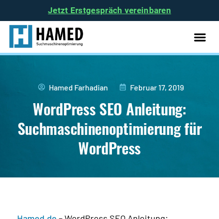
Jetzt Erstgespräch vereinbaren
SEO Ham
Hamed Farhadian
Februar 17, 2019
WordPress SEO Anleitung:
Suchmaschinenoptimierung für
WordPress
Hamed.de
–
WordPress SEO Anleitung: