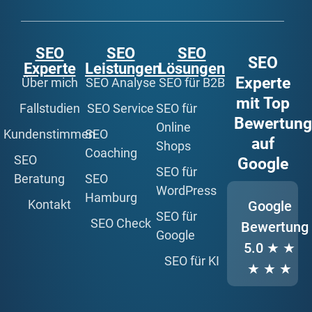
SEO
SEO
SEO
SEO
Experte
Leistungen
Lösungen
Experte
Über mich
SEO Analyse
SEO für B2B
mit Top
Fallstudien
SEO Service
SEO für
Bewertun
Online
Kundenstimmen
SEO
auf
Shops
Coaching
SEO
Google
SEO für
Beratung
SEO
WordPress
Hamburg
Kontakt
Google
SEO für
SEO Check
Bewertung
Google
5.0
★ ★
SEO für KI
★ ★ ★