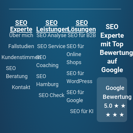
SEO
SEO
SEO
SEO
Experte
Leistungen
Lösungen
Experte
Über mich
SEO Analyse
SEO für B2B
mit Top
Fallstudien
SEO Service
SEO für
Bewertun
Online
Kundenstimmen
SEO
auf
Shops
Coaching
SEO
Google
SEO für
Beratung
SEO
WordPress
Hamburg
Kontakt
Google
SEO für
SEO Check
Bewertung
Google
5.0
★ ★
SEO für KI
★ ★ ★